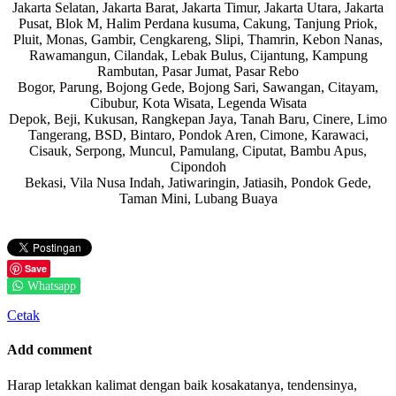
Jakarta Selatan, Jakarta Barat, Jakarta Timur, Jakarta Utara, Jakarta
Pusat, Blok M, Halim Perdana kusuma, Cakung, Tanjung Priok,
Pluit, Monas, Gambir, Cengkareng, Slipi, Thamrin, Kebon Nanas,
Rawamangun, Cilandak, Lebak Bulus, Cijantung, Kampung
Rambutan, Pasar Jumat, Pasar Rebo
Bogor, Parung, Bojong Gede, Bojong Sari, Sawangan, Citayam,
Cibubur, Kota Wisata, Legenda Wisata
Depok, Beji, Kukusan, Rangkepan Jaya, Tanah Baru, Cinere, Limo
Tangerang, BSD, Bintaro, Pondok Aren, Cimone, Karawaci,
Cisauk, Serpong, Muncul, Pamulang, Ciputat, Bambu Apus,
Cipondoh
Bekasi, Vila Nusa Indah, Jatiwaringin, Jatiasih, Pondok Gede,
Taman Mini, Lubang Buaya
Save
Whatsapp
Cetak
Add comment
Harap letakkan kalimat dengan baik kosakatanya, tendensinya,