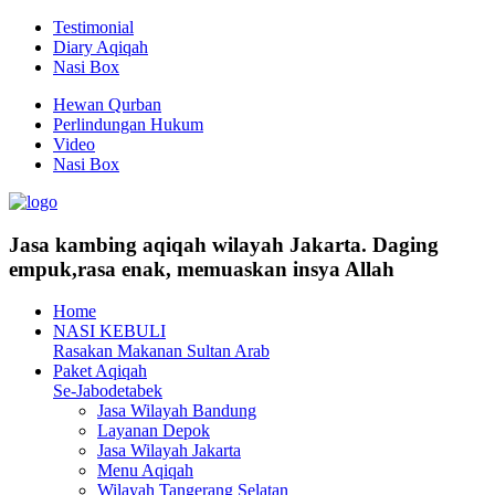
Testimonial
Diary Aqiqah
Nasi Box
Hewan Qurban
Perlindungan Hukum
Video
Nasi Box
Jasa kambing aqiqah wilayah Jakarta. Daging
empuk,rasa enak, memuaskan insya Allah
Home
NASI KEBULI
Rasakan Makanan Sultan Arab
Paket Aqiqah
Se-Jabodetabek
Jasa Wilayah Bandung
Layanan Depok
Jasa Wilayah Jakarta
Menu Aqiqah
Wilayah Tangerang Selatan