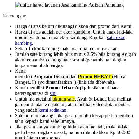
Keterangan
:
Harga di atas belum dikurangi diskon dan promo dari Kami.
Harga di atas adalah per ekor kambing. Untuk anak laki-laki
umumnya dengan dua ekor kambing. Rujukan
satu ekor
kambing
.
Setiap 1 ekor kambing maksimal dua menu masakan.
Jumlah sate kurang lebih plus minus 2.5% bila kurang Aqiqah
akan menambah daging agar sesuai (penambahan daging
tanpa menambah harga).
Kami
memiliki
Program
Diskon
dan
Promo
HEBAT
(Hemat
Banget..!!) ayo dimanfaatkan :) (link ada dibawah).
Kami memiliki
Promo
Tebar
Aqiqah
silakan dibaca
keterangannya di
sini
.
Untuk mengetahui
ukuran sate
, Ayah & Bunda bisa melihat
gambar di atas website ini, atau melihat video dokumentasi
yang sudah
kami sediakan
.
Sate bumbu kacang. Jika pesan bumbu kecap perlu memberi
tahu kepada kami sebelumnya.
Jika pesan hanya kambing hidup atau mentah, maka tidak
perlu bayar ongkos masak, namun ditambahkan Rp 50.000
untuk biaya transportasi.