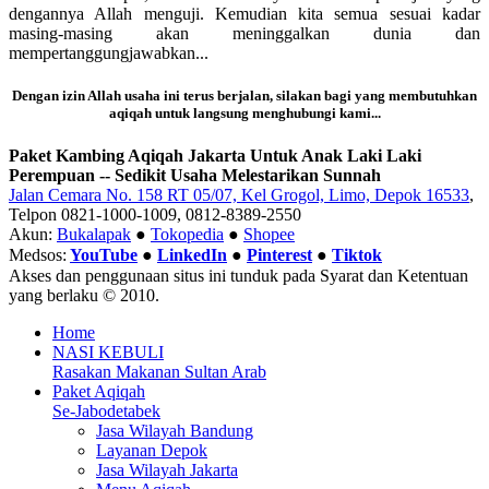
dengannya Allah menguji. Kemudian kita semua sesuai kadar
masing-masing akan meninggalkan dunia dan
mempertanggungjawabkan...
Dengan izin Allah usaha ini terus berjalan, silakan bagi yang membutuhkan
aqiqah untuk langsung menghubungi kami...
Paket Kambing Aqiqah Jakarta Untuk Anak Laki Laki
Perempuan -- Sedikit Usaha Melestarikan Sunnah
Jalan Cemara No. 158 RT 05/07, Kel Grogol, Limo, Depok 16533
,
Telpon 0821-1000-1009, 0812-8389-2550
Akun:
Bukalapak
●
Tokopedia
●
Shopee
Medsos:
YouTube
●
LinkedIn
●
Pinterest
●
Tiktok
Akses dan penggunaan situs ini tunduk pada Syarat dan Ketentuan
yang berlaku © 2010.
Home
NASI KEBULI
Rasakan Makanan Sultan Arab
Paket Aqiqah
Se-Jabodetabek
Jasa Wilayah Bandung
Layanan Depok
Jasa Wilayah Jakarta