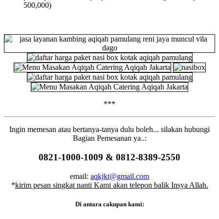
500,000)
***
Ingin memesan atau bertanya-tanya dulu boleh...
silakan
hubungi
Bagian Pemesanan ya..:
0821-1000-1009 &
0812-8389-2550
email:
aqkjkt@gmail.com
*
kirim pesan singkat nanti Kami akan telepon balik Insya Allah.
Di antara cakupan kami: