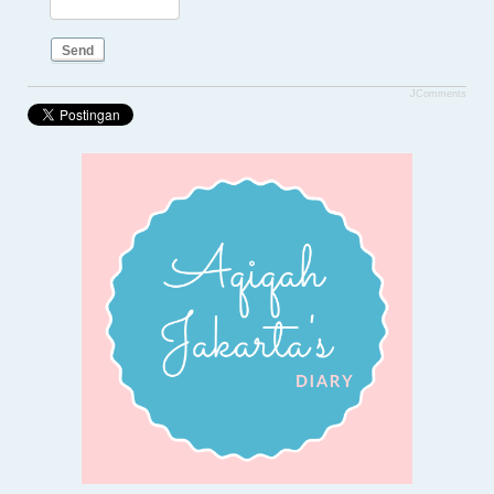
Send
JComments