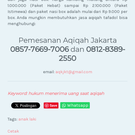
1.000.000 (Paket Hebat) sampai Rp 2.100.000 (Paket
Istimewa) dan paket nasi box adalah mulai dari Rp 9.000 per
box. Anda mungkin membutuhkan jasa aqiqah tafadol bisa
menghubungi:
Pemesanan Aqiqah Jakarta
0857-7669-7006
dan
0812-8389-
2550
email:
aqkjkt@gmail.com
Keyword: hukum menerima uang saat aqiqah
Whatsapp
Save
Tags:
anak laki
Cetak