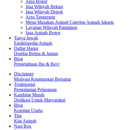
Area Bogor
Jasa Wilayah Bekasi
Jasa Wilayah Depok
Area Tangerang
Menu Masakan Aqiqah Catering Aqiqah Jakarta
Layanan Wilayah Pamulang
Jasa Aqiqah Bogor
Tanya Jawab
Ensiklopedia Aqiqah
Daftar Harga
Domba Betina & Jantan
Blog
Pengetahuan Ibu & Bayi
Disclaimer
Motivasi Keuntungan Bersama
Testimonial
Pengalaman Pelanggan
Kambing Murah
Dedikasi Untuk Masyarakat
Blog
Keaslian Usaha
Tips
Kiat Aqiqah
Nasi Box