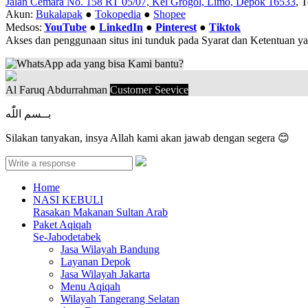
Jalan Cemara No. 158 RT 05/07, Kel Grogol, Limo, Depok 16533
, 
Akun:
Bukalapak
●
Tokopedia
●
Shopee
Medsos:
YouTube
●
LinkedIn
●
Pinterest
●
Tiktok
Akses dan penggunaan situs ini tunduk pada Syarat dan Ketentuan y
ada yang bisa Kami bantu?
Al Faruq Abdurrahman
Customer Seevice
بــسم اللّٰه
Silakan tanyakan, insya Allah kami akan jawab dengan segera 😊
Home
NASI KEBULI
Rasakan Makanan Sultan Arab
Paket Aqiqah
Se-Jabodetabek
Jasa Wilayah Bandung
Layanan Depok
Jasa Wilayah Jakarta
Menu Aqiqah
Wilayah Tangerang Selatan