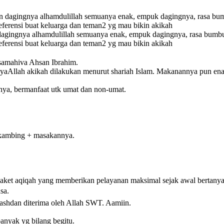
n dagingnya alhamdulillah semuanya enak, empuk dagingnya, rasa bumbu
referensi buat keluarga dan teman2 yg mau bikin akikah
ksamahiva Ahsan Ibrahim.
syaAllah akikah dilakukan menurut shariah Islam. Makanannya pun ena
inya, bermanfaat utk umat dan non-umat.
 kambing + masakannya.
ket aqiqah yang memberikan pelayanan maksimal sejak awal bertanya 
sa.
Rashdan diterima oleh Allah SWT. Aamiin.
anyak yg bilang begitu.