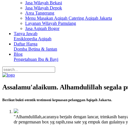
Jasa Wilayah Bekasi
Jasa Wilayah Depok
Area Tangerang
Menu Masakan Aqiqah Catering Aqiqah Jakarta
Layanan Wilayah Pamulang
Jasa Aqiqah Bogor
Tanya Jawab
Ensiklopedia Aqiqah
Daftar Harga
Domba Betina & Jantan
Blog
Pengetahuan Ibu & Bayi
Assalamu'alaikum. Alhamdulillah segala p
Berikut bukti otentik testimoni kepuasan pelanggan Aqiqah Jakarta.
"Alhamdulillah,acaranya berjaln dengan lancar, trimkasih banya
dr pengemasan box yg rapih,rasa sate yg empuk dan gulainya yg