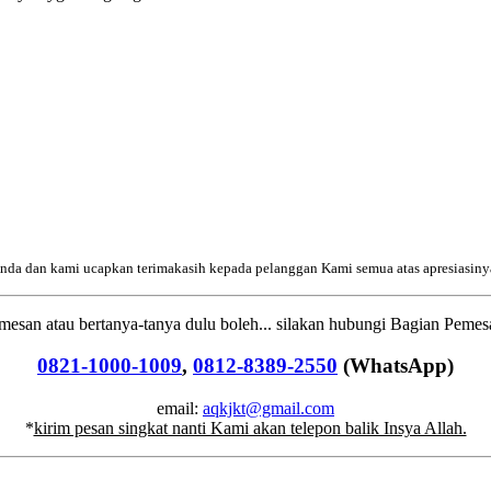
 Anda dan kami ucapkan terimakasih kepada pelanggan Kami semua atas apresiasiny
mesan atau bertanya-tanya dulu boleh...
silakan
hubungi Bagian Pemesa
0821-1000-1009
,
0812-8389-2550
(WhatsApp)
email:
aqkjkt@gmail.com
*
kirim pesan singkat nanti Kami akan telepon balik Insya Allah.