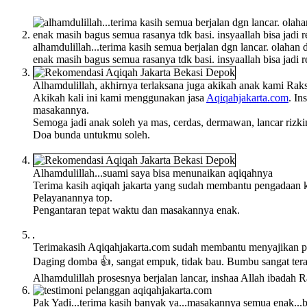
alhamdulillah...terima kasih semua berjalan dgn lancar. olaha
enak masih bagus semua rasanya tdk basi. insyaallah bisa jadi 
Alhamdulillah, akhirnya terlaksana juga akikah anak kami Ra
Akikah kali ini kami menggunakan jasa
Aqiqahjakarta.com
. In
masakannya.
Semoga jadi anak soleh ya mas, cerdas, dermawan, lancar rizk
Doa bunda untukmu soleh.
Alhamdulillah...suami saya bisa menunaikan aqiqahnya
Terima kasih aqiqah jakarta yang sudah membantu pengadaan
Pelayanannya top.
Pengantaran tepat waktu dan masakannya enak.
Terimakasih Aqiqahjakarta.com sudah membantu menyajikan pa
Daging domba 👍, sangat empuk, tidak bau. Bumbu sangat tera
Alhamdulillah prosesnya berjalan lancar, inshaa Allah ibadah 
Pak Yadi...terima kasih banyak ya...masakannya semua enak...b