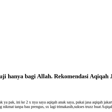
uji hanya bagi Allah. Rekomendasi Aqiqah 
k ya pak, ini ke 2 x nya saya aqiqah anak saya, pakai jasa aqiqah jak
 nikmat tanpa bau prengus, sx lagi trimakasih,sukses truzz buat Aqiqah