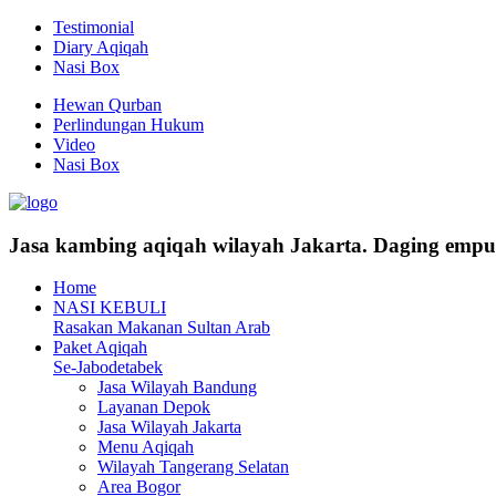
Testimonial
Diary Aqiqah
Nasi Box
Hewan Qurban
Perlindungan Hukum
Video
Nasi Box
Jasa kambing aqiqah wilayah Jakarta. Daging empu
Home
NASI KEBULI
Rasakan Makanan Sultan Arab
Paket Aqiqah
Se-Jabodetabek
Jasa Wilayah Bandung
Layanan Depok
Jasa Wilayah Jakarta
Menu Aqiqah
Wilayah Tangerang Selatan
Area Bogor