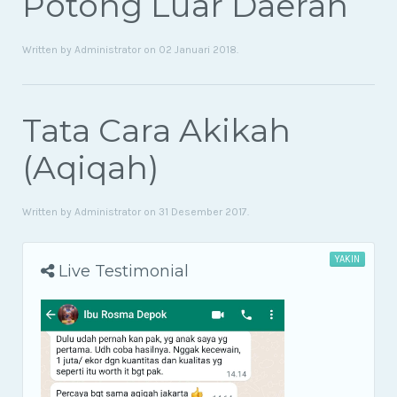
Potong Luar Daerah
Written by Administrator on
02 Januari 2018
.
Tata Cara Akikah
(Aqiqah)
Written by Administrator on
31 Desember 2017
.
YAKIN
Live Testimonial