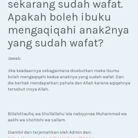
sekarang sudah wafat.
Apakah boleh ibuku
mengaqiqahi anak2nya
yang sudah wafat?
Jawab:
Jika keadaannya sebagaimana disebutkan maka Ibumu
boleh mengaqiqahi kedua anaknya yang sudah wafat. Dan
dia berhak mendapatkan pahala dari Allah karena aqiqahnya
tersebut insya Allah.
Billahittaufiq. wa Shollallahu 'ala nabiyyinaa Muhammad wa
aalihi wa shohbihi wa sallam.
Diambil dan terjemahkan oleh Admin dari: