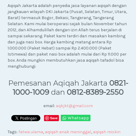
Aqiqah Jakarta adalah penyedia jasa layanan aqiqah dengan
jangkauan wilayah DKI Jakarta (Pusat, Selatan, Timur, Utara,
Barat) termasuk Bogor, Bekasi, Tangerang, Tangerang
Selatan. Kami mulai beroperasi sejak bulan November tahun
2012, dan Alhamdulillah dengan izin Allah terus berjalan di
sampai sekarang. Paket kami terdiri dari masakan kambing
dan juga nasi box. Harga kambing matang antara Rp
1.000.000 (Paket Hebat) sampai Rp 2.400.000 (Paket
Istimewa) dan paket nasi box adalah mulai dari Rp 11.000 per
box. Anda mungkin membutuhkan jasa aqiqah tafadol bisa
menghubungi:
Pemesanan Aqiqah Jakarta
0821-
1000-1009
dan
0812-8389-2550
email:
aqkjkt@gmail.com
Whatsapp
Save
Tags:
fatwa ulama
,
aqiqah anak meninggal
,
aqiqah miskin