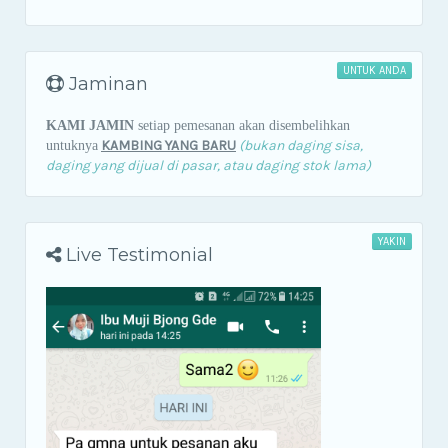
UNTUK ANDA
Jaminan
KAMI JAMIN
setiap pemesanan akan disembelihkan
KAMBING YANG BARU
(bukan daging sisa,
untuknya
daging yang dijual di pasar, atau daging stok lama)
YAKIN
Live Testimonial