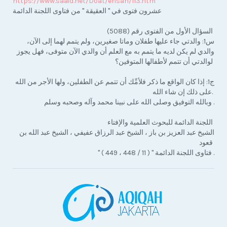
https://www.saaid.net/Doat/ehsan/113.htm
عشرون فتوى في " العقيقة " من فتاوى اللجنة الدائمة
السؤال الأول من الفتوى رقم (5088)
س1: والدتي جاء عليها طفلان وماتا صغيرين، ولم يتمم لهما إلى الآن،
والدي لم يكن لديه ما يتمم به مع العلم أن والدي الآن متوفى، فهل يجوز
لوالدتي أن تتمم لأطفالها المتوفين؟
ج1: إذا كان الواقع ما ذكر فلأمِّك أن تتمم عن الطفلين، ولها الأجر من الله
على ذلك إن شاء الله.
وبالله التوفيق وصلى الله على نبينا محمد وآله وصحبه وسلم .
اللجنة الدائمة للبحوث العلمية والإفتاء
الشيخ عبد العزيز بن باز ، الشيخ عبد الرزاق عفيفي ، الشيخ عبد الله بن
قعود
" فتاوى اللجنة الدائمة " ( 11 / 448 ، 449 ) .