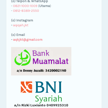
(o) Telpon & WhatsApp
-
0821-1000-1009
(
Utama
)
-
0812-8389-2550
(o) Instagram
-
aqiqah.jkt
(o) Email
-
aqkjkt@gmail.com